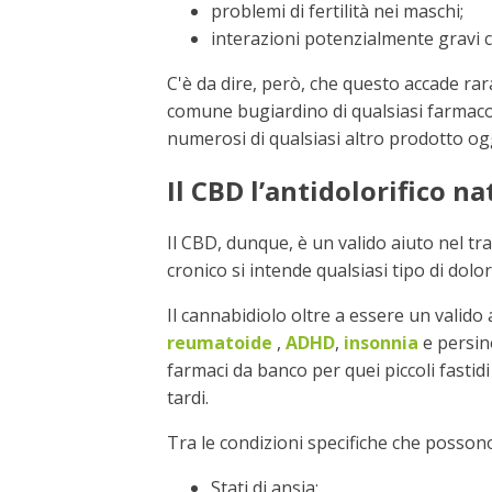
problemi di fertilità nei maschi;
interazioni potenzialmente gravi co
C'è da dire, però, che questo accade 
comune bugiardino di qualsiasi farmaco
numerosi di qualsiasi altro prodotto og
Il CBD l’antidolorifico n
Il CBD, dunque, è un valido aiuto nel tr
cronico si intende qualsiasi tipo di dolo
Il cannabidiolo oltre a essere un valido 
reumatoide
,
ADHD
,
insonnia
e persi
farmaci da banco per quei piccoli fastid
tardi.
Tra le condizioni specifiche che posson
Stati di ansia;