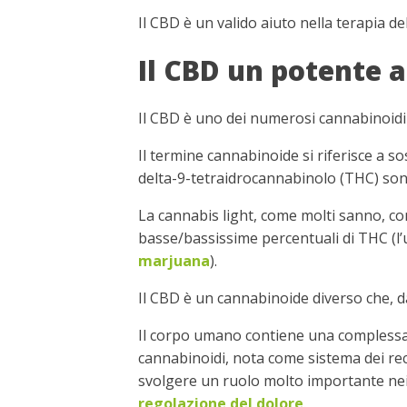
Il CBD è un valido aiuto nella terapia de
Il CBD un potente a
Il CBD è uno dei numerosi cannabinoidi 
Il termine cannabinoide si riferisce a sos
delta-9-tetraidrocannabinolo (THC) sono
La cannabis light, come molti sanno, co
basse/bassissime percentuali di THC (l’
marjuana
).
Il CBD è un cannabinoide diverso che, d
Il corpo umano contiene una complessa r
cannabinoidi, nota come sistema dei rec
svolgere un ruolo molto importante nei 
regolazione del dolore
.