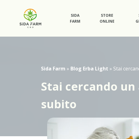
SIDA
STORE
FARM
ONLINE
G
Sida Farm
»
Blog Erba Light
»
Stai cercan
Stai cercando un 
subito