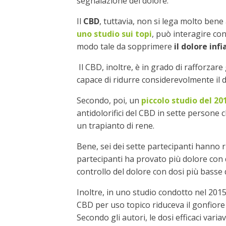
segnalazione del dolore.
Il
CBD
, tuttavia, non si lega molto ben
uno studio sui topi
, può interagire con
modo tale da sopprimere
il dolore in
Il CBD, inoltre, è in grado di rafforzare 
capace di ridurre considerevolmente il
Secondo, poi, un
piccolo studio del 20
antidolorifici del CBD in sette persone 
un trapianto di rene.
Bene, sei dei sette partecipanti hanno 
partecipanti ha provato più dolore con 
controllo del dolore con dosi più basse
Inoltre, in uno studio condotto nel 2015
CBD per uso topico riduceva il gonfiore e 
Secondo gli autori, le dosi efficaci vari