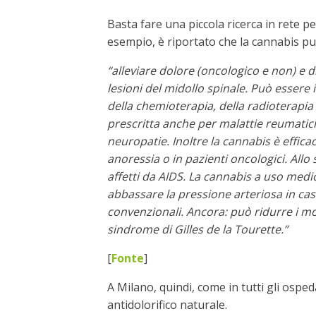
Basta fare una piccola ricerca in rete p
esempio, è riportato che la cannabis può
“alleviare dolore (oncologico e non) e di
lesioni del midollo spinale. Può essere i
della chemioterapia, della radioterapia 
prescritta anche per malattie reumatiche
neuropatie. Inoltre la cannabis è effica
anoressia o in pazienti oncologici. Allo
affetti da AIDS. La cannabis a uso med
abbassare la pressione arteriosa in cas
convenzionali. Ancora: può ridurre i mov
sindrome di Gilles de la Tourette.”
[
Fonte
]
A Milano, quindi, come in tutti gli osped
antidolorifico naturale.