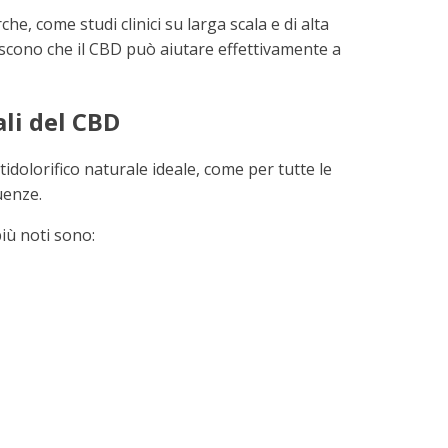
he, come studi clinici su larga scala e di alta
riscono che il CBD può aiutare effettivamente a
ali del CBD
idolorifico naturale ideale, come per tutte le
uenze.
più noti sono: