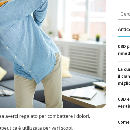
Ricer
per:
Artic
CBD p
rimed
La cur
il cl
miglio
CBD e
verità
a averci regalato per combattere i dolori.
Come 
eutica è utilizzata per vari scopi.