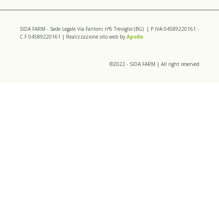
SIDA FARM - Sede Legale Via Fantoni n°6 Treviglio (BG) | P.IVA 04589220161 -
C.F 04589220161 | Realizzazione sito web by
Apollo
©2022 - SIDA FARM | All right reserved