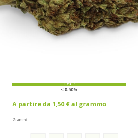
CBD:
11.5%
THC :
< 0.50%
A partire da
1,50
€
al grammo
Grammi