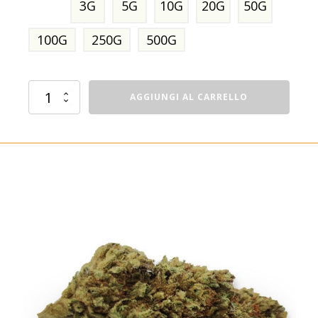
3G
5G
10G
20G
50G
100G
250G
500G
Diesel
AGGIUNGI AL CARRELLO
Lime
quantità
In offerta!