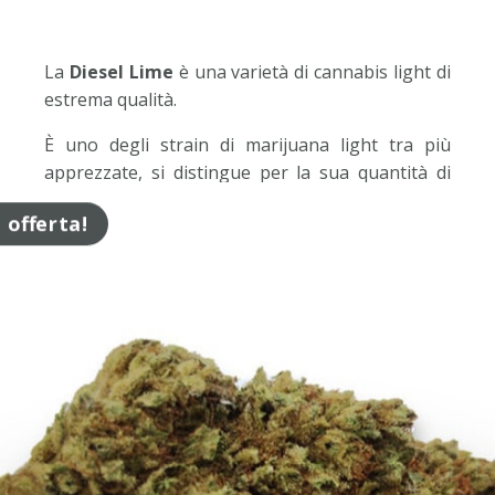
La
Diesel Lime
è una varietà di cannabis light di
estrema qualità.
È uno degli strain di marijuana light tra più
apprezzate, si distingue per la sua quantità di
tricomi e terpeni che le danno particolari aromi e
n offerta!
grandi quantità di principio attivo CBD.