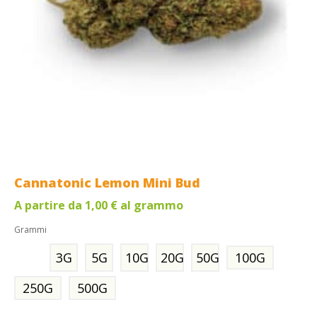
Cannatonic Lemon Mini Bud
A partire da
1,00
€
al grammo
Grammi
3G
5G
10G
20G
50G
100G
250G
500G