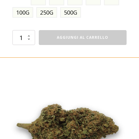
100G
250G
500G
Caramel
AGGIUNGI AL CARRELLO
Berry
quantità
In offerta!