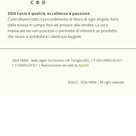
SIDA Farm è qualità, eccellenza e passione.
Controlliamo tutto il procedimento di filiera di ogni singolo fiore,
dalla messa in campo fino ad arrivare alla vendita. La cura
maniacale nei vari processi ci permette di ottenere un prodotto
che riesce a soddisfare i clienti più esigenti.
SIDA FARM - Sede Legale Via Fantoni n°6 Treviglio (BG) | P.IVA 04589220161 -
C.F 04589220161 | Realizzazione sito web by
Apollo
©2022 - SIDA FARM | All right reserved