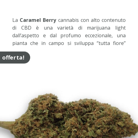
La
Caramel Berry
cannabis con alto contenuto
di CBD è una varietà di marijuana light
dall’aspetto e dal profumo eccezionale, una
pianta che in campo si sviluppa ‘’tutta fiore’’
infatti non raggiunge dimensioni enormi ma dà
n offerta!
grandi soddisfazioni come qualità di fiore.