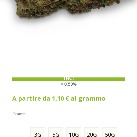
CBD:
< 15%
THC :
< 0.50%
A partire da
1,10
€
al grammo
Grammi
3G
5G
10G
20G
50G