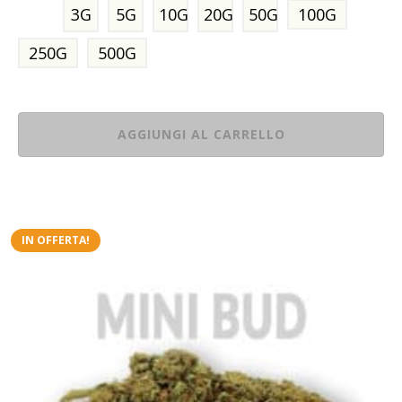
3G
5G
10G
20G
50G
100G
250G
500G
AGGIUNGI AL CARRELLO
IN OFFERTA!