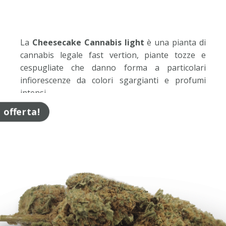
La
Cheesecake Cannabis light
è una pianta di
cannabis legale fast vertion, piante tozze e
cespugliate che danno forma a particolari
infiorescenze da colori sgargianti e profumi
intensi.
n offerta!
Viene raccolta tra fine luglio e metà agosto.