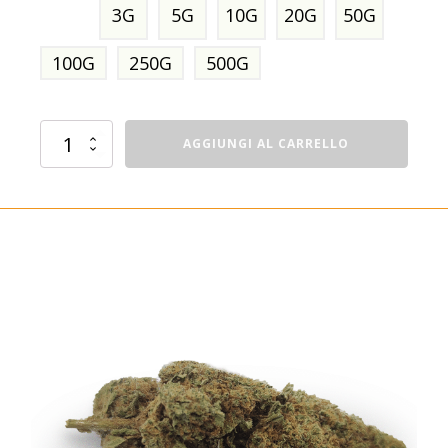
3G
5G
10G
20G
50G
100G
250G
500G
Cheesecake
AGGIUNGI AL CARRELLO
quantità
In offerta!