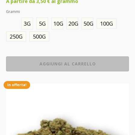
A partire da
3,50
€
al grammo
Grammi
3G
5G
10G
20G
50G
100G
250G
500G
AGGIUNGI AL CARRELLO
In offerta!