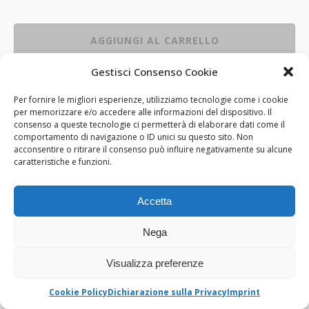
AGGIUNGI AL CARRELLO
Gestisci Consenso Cookie
Un consiglio?
Per fornire le migliori esperienze, utilizziamo tecnologie come i cookie
Prova i nostri Mini-Bud
, disponibili di ogni strain,
per memorizzare e/o accedere alle informazioni del dispositivo. Il
consenso a queste tecnologie ci permetterà di elaborare dati come il
fiori profumatissimi e ricchi di principio attivo,
comportamento di navigazione o ID unici su questo sito. Non
senza parti legnose e vegetali.
acconsentire o ritirare il consenso può influire negativamente su alcune
caratteristiche e funzioni.
Risparmia fino al 30%!
Accetta
Nega
Visualizza preferenze
Cookie Policy
Dichiarazione sulla Privacy
Imprint