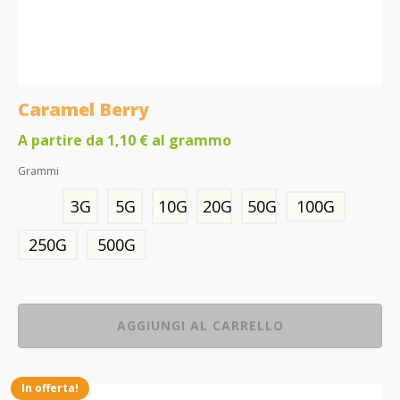
Caramel Berry
A partire da
1,10
€
al grammo
Grammi
3G
5G
10G
20G
50G
100G
250G
500G
AGGIUNGI AL CARRELLO
In offerta!