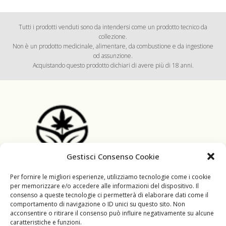
Tutti i prodotti venduti sono da intendersi come un prodotto tecnico da
collezione.
Non è un prodotto medicinale, alimentare, da combustione e da ingestione
od assunzione.
Acquistando questo prodotto dichiari di avere più di 18 anni.
Gestisci Consenso Cookie
Per fornire le migliori esperienze, utilizziamo tecnologie come i cookie
per memorizzare e/o accedere alle informazioni del dispositivo. Il
consenso a queste tecnologie ci permetterà di elaborare dati come il
SIDA Farm è qualità, eccellenza e passione.
comportamento di navigazione o ID unici su questo sito. Non
Controlliamo tutto il procedimento di filiera di ogni singolo fiore,
acconsentire o ritirare il consenso può influire negativamente su alcune
dalla messa in campo fino ad arrivare alla vendita. La cura
caratteristiche e funzioni.
maniacale nei vari processi ci permette di ottenere un prodotto