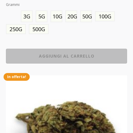
Grammi
3G
5G
10G
20G
50G
100G
250G
500G
AGGIUNGI AL CARRELLO
In offerta!