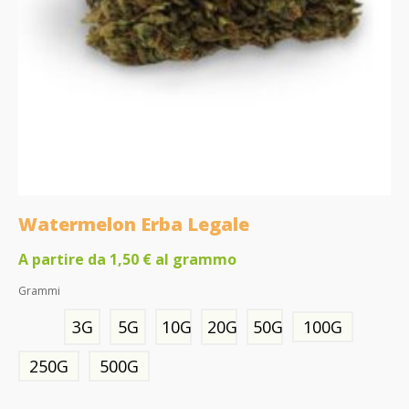
Watermelon Erba Legale
A partire da
1,50
€
al grammo
Grammi
3G
5G
10G
20G
50G
100G
250G
500G