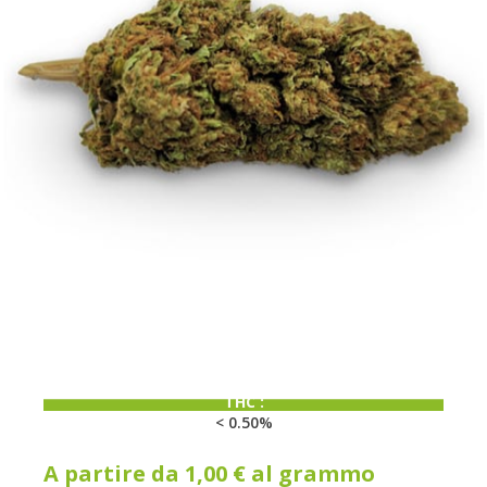
CBD:
< 15%
THC :
< 0.50%
A partire da
1,00
€
al grammo