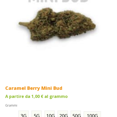
Caramel Berry Mini Bud
A partire da
1,00
€
al grammo
Grammi
3G
5G
10G
20G
50G
100G