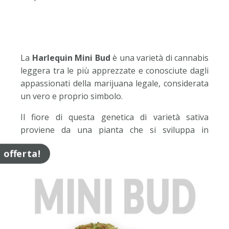
La
Harlequin Mini Bud
è una varietà di cannabis
leggera tra le più apprezzate e conosciute dagli
appassionati della marijuana legale, considerata
un vero e proprio simbolo.
Il fiore di questa genetica di varietà sativa
proviene da una pianta che si sviluppa in
larghezza occupando ampie aree in campo, con
n offerta!
cime di notevoli dimensioni.