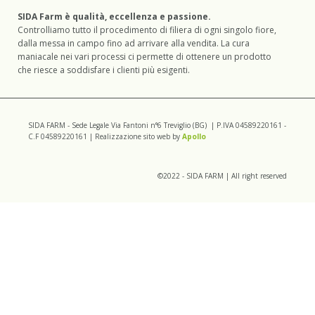
SIDA Farm è qualità, eccellenza e passione.
Controlliamo tutto il procedimento di filiera di ogni singolo fiore,
dalla messa in campo fino ad arrivare alla vendita. La cura
maniacale nei vari processi ci permette di ottenere un prodotto
che riesce a soddisfare i clienti più esigenti.
SIDA FARM - Sede Legale Via Fantoni n°6 Treviglio (BG) | P.IVA 04589220161 -
C.F 04589220161 | Realizzazione sito web by
Apollo
©2022 - SIDA FARM | All right reserved