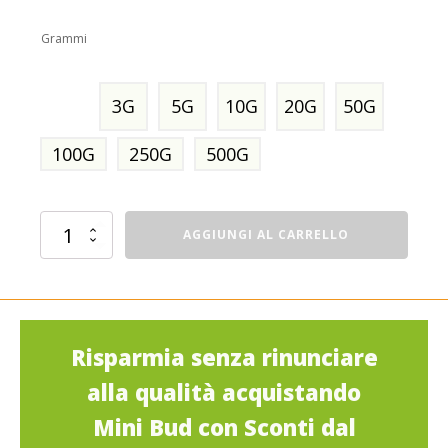
Grammi
3G
5G
10G
20G
50G
100G
250G
500G
Harlequin
AGGIUNGI AL CARRELLO
Mini
Bud
quantità
Risparmia senza rinunciare
alla qualità acquistando
Mini Bud con Sconti dal